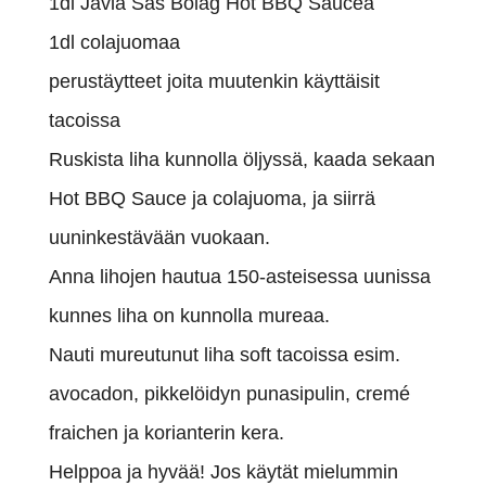
1dl Jävla Sås Bolag Hot BBQ Saucea
1dl colajuomaa
perustäytteet joita muutenkin käyttäisit
tacoissa
Ruskista liha kunnolla öljyssä, kaada sekaan
Hot BBQ Sauce ja colajuoma, ja siirrä
uuninkestävään vuokaan.
Anna lihojen hautua 150-asteisessa uunissa
kunnes liha on kunnolla mureaa.
Nauti mureutunut liha soft tacoissa esim.
avocadon, pikkelöidyn punasipulin, cremé
fraichen ja korianterin kera.
Helppoa ja hyvää! Jos käytät mielummin