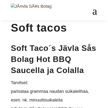
Soft tacos
Soft Taco´s Jävla Sås
Bolag Hot BBQ
Saucella ja Colalla
Tarvitset:
parisataa grammaa naudan suikalelihaa,
esim. nk. minuuttisuikaleita