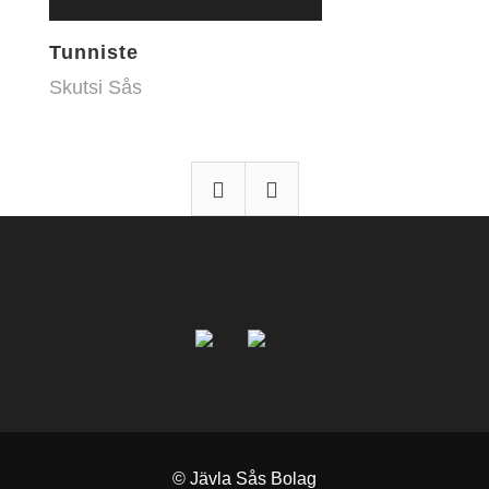
Tunniste
Skutsi Sås
© Jävla Sås Bolag