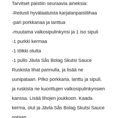
Tarvitset paistiin seuraavia aineksia:
-Reilusti hyvälaatuista karjalanpaistilihaa
-pari porkkanaa ja lanttua
-muutama valkosipulinkynsi ja 1 iso sipuli
-1 purkki kermaa
-1 tölkki olutta
-1 pullo Jävla Sås Bolag Skutsi Sauce
Ruskista lihat pannulla, ja lisää ne
uunipataan. Pilko porkkana, lanttu ja sipuli,
ja ruskista ne kuorittujen valkosipulinkynsien
kanssa. Lisää lihojen joukkoon. Kaada
kerma, olut ja Jävla Sås Bolag Skutsi Sauce
pataan.