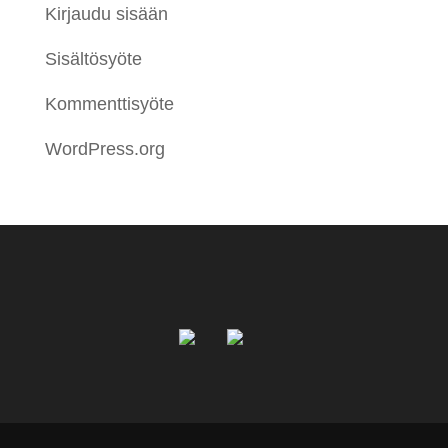
Kirjaudu sisään
Sisältösyöte
Kommenttisyöte
WordPress.org